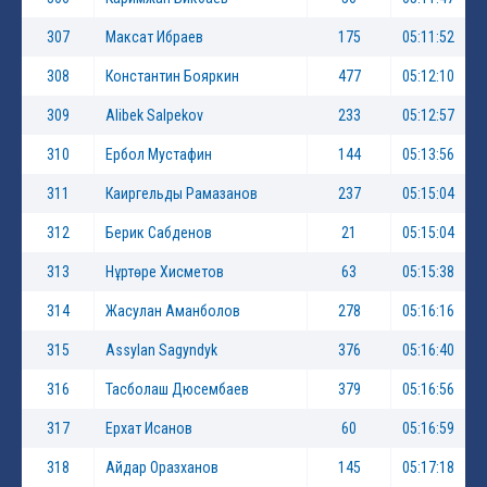
307
Максат Ибраев
175
05:11:52
308
Константин Бояркин
477
05:12:10
309
Alibek Salpekov
233
05:12:57
310
Ербол Мустафин
144
05:13:56
311
Каиргельды Рамазанов
237
05:15:04
312
Берик Сабденов
21
05:15:04
313
Нұртөре Хисметов
63
05:15:38
314
Жасулан Аманболов
278
05:16:16
315
Assylan Sagyndyk
376
05:16:40
316
Тасболаш Дюсембаев
379
05:16:56
317
Ерхат Исанов
60
05:16:59
318
Айдар Оразханов
145
05:17:18