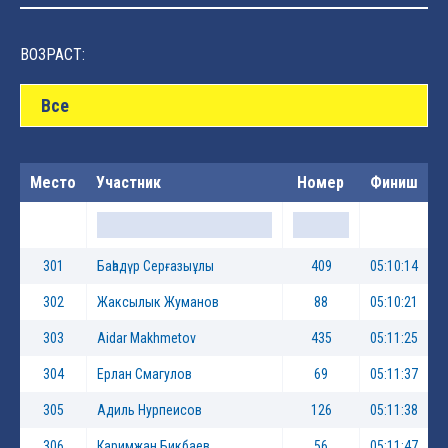
ВОЗРАСТ:
Все
Место
Участник
Номер
Финиш
301
Баһадүр Серғазыұлы
409
05:10:14
302
Жаксылык Жуманов
88
05:10:21
303
Aidar Makhmetov
435
05:11:25
304
Ерлан Смагулов
69
05:11:37
305
Адиль Нурпеисов
126
05:11:38
306
Каримжан Бикбаев
56
05:11:47