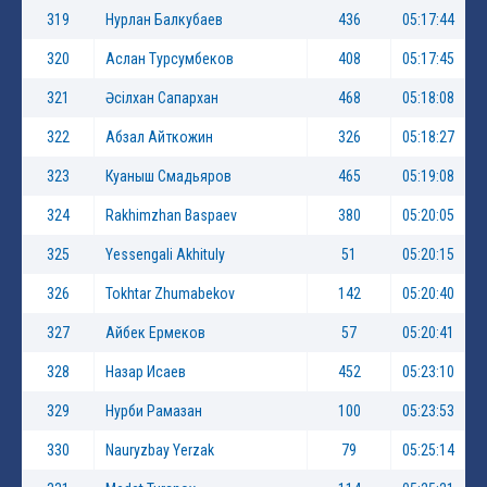
319
Нурлан Балкубаев
436
05:17:44
320
Аслан Турсумбеков
408
05:17:45
321
Әсілхан Сапархан
468
05:18:08
322
Абзал Айткожин
326
05:18:27
323
Куаныш Смадьяров
465
05:19:08
324
Rakhimzhan Baspaev
380
05:20:05
325
Yessengali Akhituly
51
05:20:15
326
Tokhtar Zhumabekov
142
05:20:40
327
Айбек Ермеков
57
05:20:41
328
Назар Исаев
452
05:23:10
329
Нурби Рамазан
100
05:23:53
330
Nauryzbay Yerzak
79
05:25:14