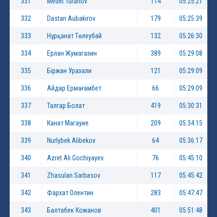
331
Medet Turanov
114
05:25:21
332
Dastan Aubakirov
179
05:25:39
333
Нұрқанат Төлеубай
132
05:26:30
334
Ерлан Жумагазин
389
05:29:08
335
Біржан Уразали
121
05:29:09
336
Айдар Ермағамбет
66
05:29:09
337
Талгар Болат
419
05:30:31
338
Канат Магауие
209
05:34:15
339
Nurlybek Alibekov
64
05:36:17
340
Azret Ali Gochiyayev
76
05:45:10
341
Zhasulan Sarbasov
117
05:45:42
342
Фархат Олентин
283
05:47:47
343
Балтабек Кожанов
401
05:51:48