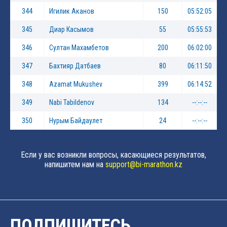
344
Игилик Аканов
150
05:52:05
345
Диар Касымов
55
05:55:53
346
Султан Махамбетов
200
06:02:00
347
Бахтияр Датбаев
80
06:11:50
348
Azamat Mukushev
399
06:14:52
349
Nabi Tabildenov
134
--:--:--
350
Нурым Байдаулет
24
--:--:--
Если у вас возникли вопросы, касающиеся результатов,
напишитем нам на
support@bi-marathon.kz
ПОДПИШИТЕСЬ,