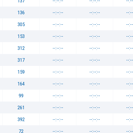
137
--:--:--
--:--:--
--:--
136
--:--:--
--:--:--
--:--
305
--:--:--
--:--:--
--:--
153
--:--:--
--:--:--
--:--
312
--:--:--
--:--:--
--:--
317
--:--:--
--:--:--
--:--
159
--:--:--
--:--:--
--:--
164
--:--:--
--:--:--
--:--
99
--:--:--
--:--:--
--:--
261
--:--:--
--:--:--
--:--
392
--:--:--
--:--:--
--:--
72
--:--:--
--:--:--
--:--