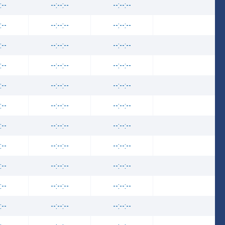
:--
--:--:--
--:--:--
:--
--:--:--
--:--:--
:--
--:--:--
--:--:--
:--
--:--:--
--:--:--
:--
--:--:--
--:--:--
:--
--:--:--
--:--:--
:--
--:--:--
--:--:--
:--
--:--:--
--:--:--
:--
--:--:--
--:--:--
:--
--:--:--
--:--:--
:--
--:--:--
--:--:--