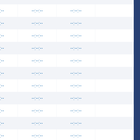
:--
--:--:--
--:--:--
:--
--:--:--
--:--:--
:--
--:--:--
--:--:--
:--
--:--:--
--:--:--
:--
--:--:--
--:--:--
:--
--:--:--
--:--:--
:--
--:--:--
--:--:--
:--
--:--:--
--:--:--
:--
--:--:--
--:--:--
:--
--:--:--
--:--:--
:--
--:--:--
--:--:--