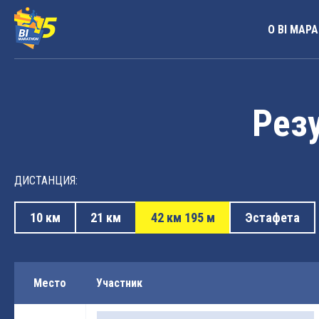
О BI МАР
Резу
ДИСТАНЦИЯ:
10 км
21 км
42 км 195 м
Эстафета
Место
Участник