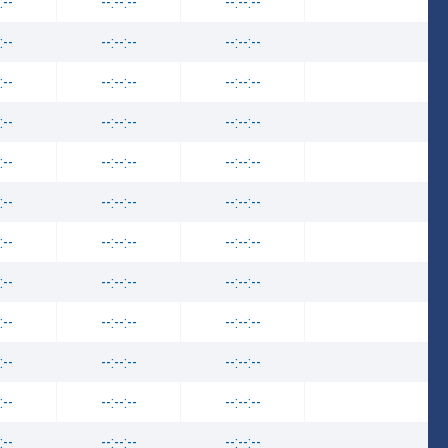
:--
--:--:--
--:--:--
:--
--:--:--
--:--:--
:--
--:--:--
--:--:--
:--
--:--:--
--:--:--
:--
--:--:--
--:--:--
:--
--:--:--
--:--:--
:--
--:--:--
--:--:--
:--
--:--:--
--:--:--
:--
--:--:--
--:--:--
:--
--:--:--
--:--:--
:--
--:--:--
--:--:--
:--
--:--:--
--:--:--