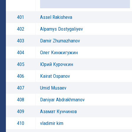
401
Assel Rakisheva
402
Alpamys Dostygaliyev
403
Damir Zhumazhanov
404
Олег Кинжигужин
405
Юрий Курочкин
406
Kairat Ospanov
407
Umid Musaev
408
Daniyar Abdrakhmanov
409
Азамат Кунчинов
410
vladimir kim