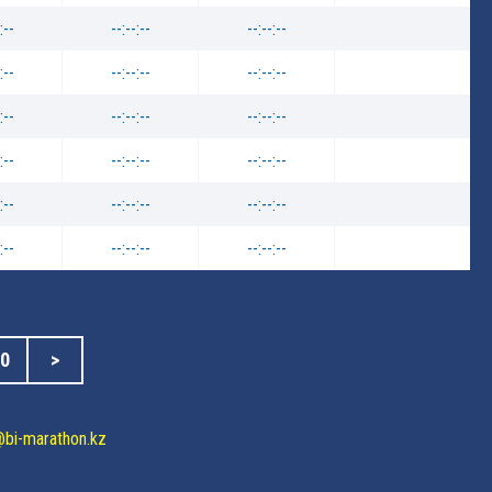
:--
--:--:--
--:--:--
:--
--:--:--
--:--:--
:--
--:--:--
--:--:--
:--
--:--:--
--:--:--
:--
--:--:--
--:--:--
:--
--:--:--
--:--:--
0
>
@bi-marathon.kz