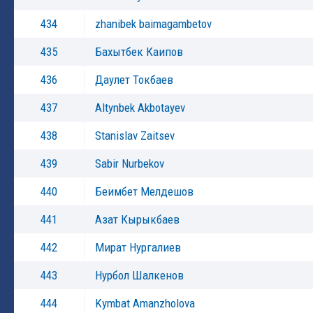
434
zhanibek baimagambetov
435
Бахытбек Каипов
436
Даулет Токбаев
437
Altynbek Akbotayev
438
Stanislav Zaitsev
439
Sabir Nurbekov
440
Беимбет Мелдешов
441
Азат Кырыкбаев
442
Мират Нургалиев
443
Нурбол Шалкенов
444
Kymbat Amanzholova