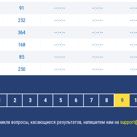
91
--:--:--
--:--:--
--:--
252
--:--:--
--:--:--
--:--
364
--:--:--
--:--:--
--:--
168
--:--:--
--:--:--
--:--
85
--:--:--
--:--:--
--:--
250
--:--:--
--:--:--
--:--
1
2
3
4
5
6
7
8
9
1
зникли вопросы, касающиеся результатов, напишитем нам на
support