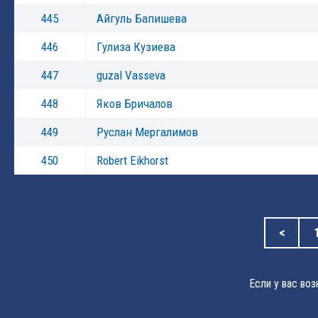
445
Айгуль Бапишева
446
Гулиза Кузиева
447
guzal Vasseva
448
Яков Бричалов
449
Руслан Мергалимов
450
Robert Eikhorst
<
Если у вас во