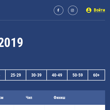
Войти
 2019
4
25-29
30-39
40-49
50-59
60+
км
Чип
Финиш