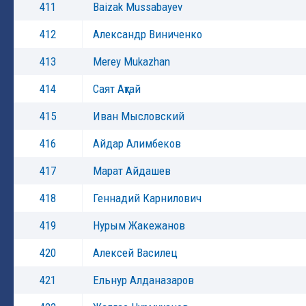
411
Baizak Mussabayev
412
Александр Виниченко
413
Merey Mukazhan
414
Саят Ақтай
415
Иван Мысловский
416
Айдар Алимбеков
417
Марат Айдашев
418
Геннадий Карнилович
419
Нурым Жакежанов
420
Алексей Василец
421
Ельнур Алданазаров