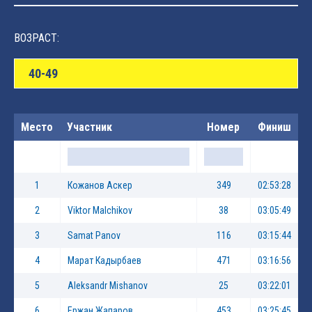
ВОЗРАСТ:
40-49
Место
Участник
Номер
Финиш
1
Кожанов Аскер
349
02:53:28
2
Viktor Malchikov
38
03:05:49
3
Samat Panov
116
03:15:44
4
Марат Кадырбаев
471
03:16:56
5
Aleksandr Mishanov
25
03:22:01
6
Ержан Жапаров
453
03:25:45