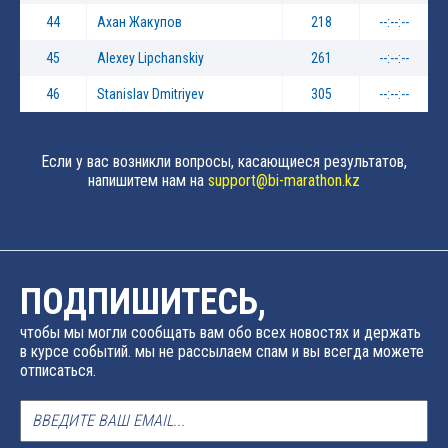
44
Ахан Жакупов
218
--:--:--
45
Alexey Lipchanskiy
261
--:--:--
46
Stanislav Dmitriyev
305
--:--:--
Если у вас возникли вопросы, касающиеся результатов,
напишитем нам на
support@bi-marathon.kz
ПОДПИШИТЕСЬ,
чтобы мы могли сообщать вам обо всех новостях и держать
в курсе событий. мы не рассылаем спам и вы всегда можете
отписаться.