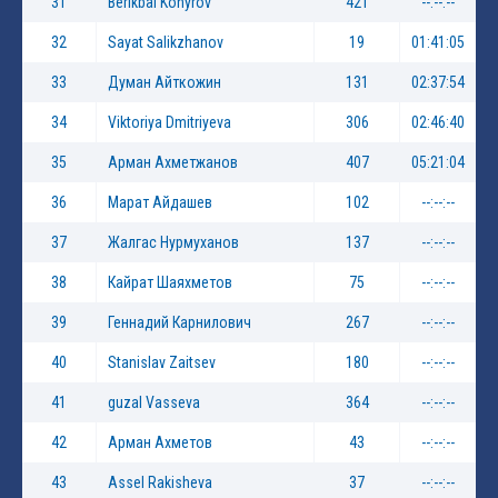
31
Berikbai Konyrov
421
--:--:--
32
Sayat Salikzhanov
19
01:41:05
33
Думан Айткожин
131
02:37:54
34
Viktoriya Dmitriyeva
306
02:46:40
35
Арман Ахметжанов
407
05:21:04
36
Марат Айдашев
102
--:--:--
37
Жалгас Нурмуханов
137
--:--:--
38
Кайрат Шаяхметов
75
--:--:--
39
Геннадий Карнилович
267
--:--:--
40
Stanislav Zaitsev
180
--:--:--
41
guzal Vasseva
364
--:--:--
42
Арман Ахметов
43
--:--:--
43
Assel Rakisheva
37
--:--:--