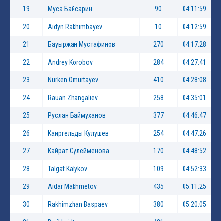
19
Mуса Байсарин
90
04:11:59
20
Aidyn Rakhimbayev
10
04:12:59
21
Бауыржан Мустафинов
270
04:17:28
22
Andrey Korobov
284
04:27:41
23
Nurken Omurtayev
410
04:28:08
24
Rauan Zhangaliev
258
04:35:01
25
Руслан Баймуханов
377
04:46:47
26
Каиргельды Кулушев
254
04:47:26
27
Кайрат Сулейменова
170
04:48:52
28
Talgat Kalykov
109
04:52:33
29
Aidar Makhmetov
435
05:11:25
30
Rakhimzhan Baspaev
380
05:20:05