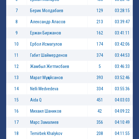
7
Берик Молдабаев
129
03:28:15
8
Александр Апасов
213
03:39:47
9
Ержан Биржанов
162
03:41:11
10
Ербол Исмагулов
174
03:42:06
11
Габит Шаймерденов
374
03:44:53
12
Жамбыл Жетписбаев
5
03:46:33
13
Марат Мұқайсанов
393
03:52:46
14
Nelli Medvedeva
334
03:55:36
15
Aida Q
451
04:03:03
16
Михаил Шаников
42
04:09:22
17
Марс Замалиев
356
04:10:49
18
Temirbek Khalykov
208
04:11:55