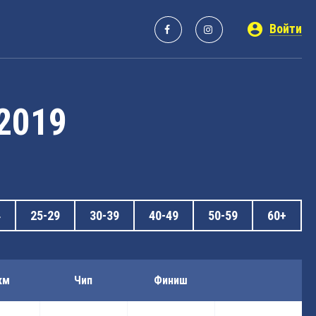
Войти
 2019
4
25-29
30-39
40-49
50-59
60+
км
Чип
Финиш