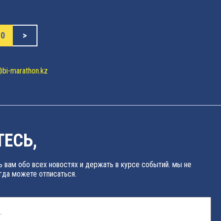
10
>
@bi-marathon.kz
ЕСЬ,
 вам обо всех новостях и держать в курсе событий. мы не
гда можете отписаться.