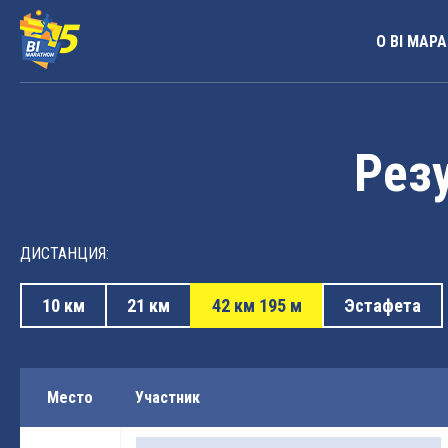
О BI МАР
Резу
ДИСТАНЦИЯ:
10 км
21 км
42 км 195 м
Эстафета
Место
Участник