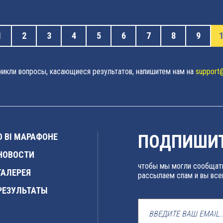
1
2
3
4
5
6
7
8
9
зникли вопросы, касающиеся результатов, напишитем нам на
support
О BI МАРАФОНЕ
ПОДПИШИТ
НОВОСТИ
чтобы мы могли сообщать
ГАЛЕРЕЯ
рассылаем спам и вы все
РЕЗУЛЬТАТЫ