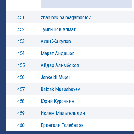
451
zhanibek baimagambetov
452
Туйгынов Алмат
453
Ахан Жакупов
454
Марат Айдашев
455
Айдар Алимбеков
456
Jankeldi Mupti
457
Baizak Mussabayev
458
Юрий Курочкин
459
Ислям Мальгельдин
460
Еркегали Толебеков