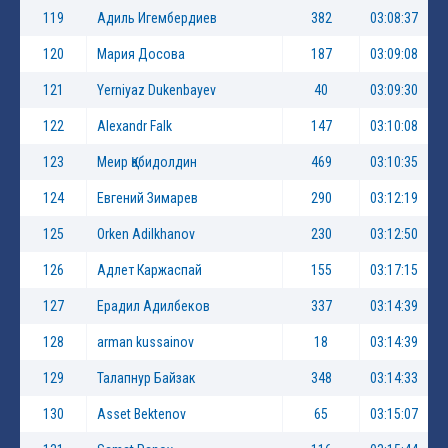
119
Адиль Игембердиев
382
03:08:37
120
Мария Досова
187
03:09:08
121
Yerniyaz Dukenbayev
40
03:09:30
122
Alexandr Falk
147
03:10:08
123
Меир Қабидолдин
469
03:10:35
124
Евгений Зимарев
290
03:12:19
125
Orken Adilkhanov
230
03:12:50
126
Адлет Каржаспай
155
03:17:15
127
Ерадил Адилбеков
337
03:14:39
128
arman kussainov
18
03:14:39
129
Талапнур Байзак
348
03:14:33
130
Asset Bektenov
65
03:15:07