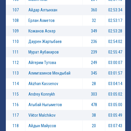
107
Айдар Алтынхан
360
02:53:34
108
Ерлан Ахметов
32
02:53:17
109
Кожанов Аскер
349
02:53:28
110
Даурен Жартыбаев
236
02:54:02
111
Мурат Аубакиров
239
02:55:47
112
Айгерим Тутова
249
03:00:07
113
Алимгазинов Мендыбай
345
03:01:57
114
Akzhan Kassenov
28
03:04:14
115
Andrey Konnykh
303
03:05:02
116
Агыбай Ныгыметов
478
03:05:00
117
Viktor Malchikov
38
03:05:49
118
Айдын Майусов
20
03:07:43