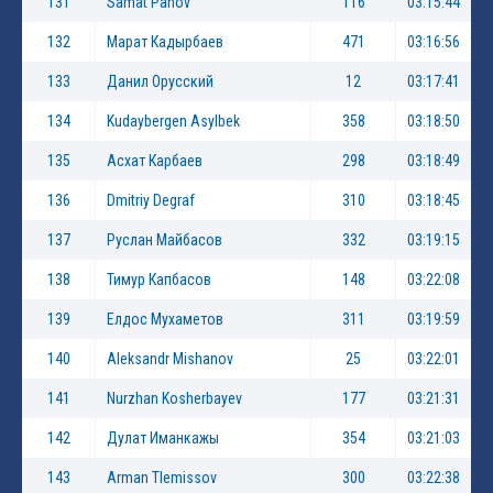
131
Samat Panov
116
03:15:44
132
Марат Кадырбаев
471
03:16:56
133
Данил Орусский
12
03:17:41
134
Kudaybergen Asylbek
358
03:18:50
135
Асхат Карбаев
298
03:18:49
136
Dmitriy Degraf
310
03:18:45
137
Руслан Майбасов
332
03:19:15
138
Тимур Капбасов
148
03:22:08
139
Елдос Мухаметов
311
03:19:59
140
Aleksandr Mishanov
25
03:22:01
141
Nurzhan Kosherbayev
177
03:21:31
142
Дулат Иманкажы
354
03:21:03
143
Arman Tlemissov
300
03:22:38