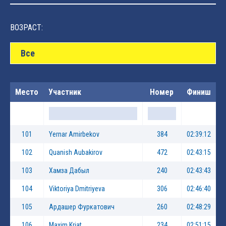
ВОЗРАСТ:
Все
Место
Участник
Номер
Финиш
101
Yernar Amirbekov
384
02:39:12
102
Quanish Aubakirov
472
02:43:15
103
Хамза Дабыл
240
02:43:43
104
Viktoriya Dmitriyeva
306
02:46:40
105
Ардашер Фуркатович
260
02:48:29
106
Maxim Kriat
234
02:51:15