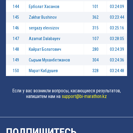
144
Ерболат Хасанов
101
03:24:09
145
Zakhar Bushinov
362
03:23:44
146
sergazy elevsizov
315
03:25:16
147
Azamat Dalabayev
107
03:28:05
148
Кайрат Болатович
280
03:24:39
149
Сырым Муханбетжанов
304
03:24:36
150
Марат Кабдушев
328
03:24:48
Если у вас возникли вопросы, касающиеся результатов,
напишитем нам на
support@bi-marathon.kz
ПОДПИШИТЕСЬ,