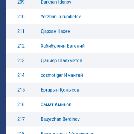
209
Darkhan Idenov
210
Yerzhan Turumbetov
211
Дархан Касен
212
Хабибуллин Евгений
213
Данияр Шаяхметов
214
cosmotiger Имантай
215
Ертарғын Қонысов
216
Самат Аминов
217
Bauyrzhan Berdinov
218
Курмангазы Айткужинов