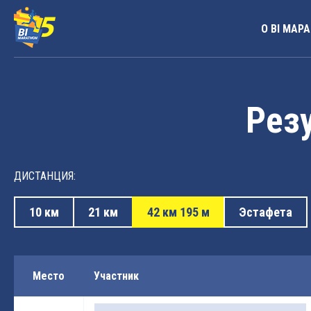
О BI МАР
Резу
ДИСТАНЦИЯ:
10 км
21 км
42 км 195 м
Эстафета
Место
Участник