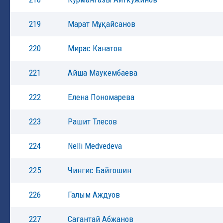
219
Марат Мұқайсанов
220
Мирас Канатов
221
Айша Маукембаева
222
Елена Пономарева
223
Рашит Тлесов
224
Nelli Medvedeva
225
Чингис Байгошин
226
Галым Аждуов
227
Сагантай Абжанов