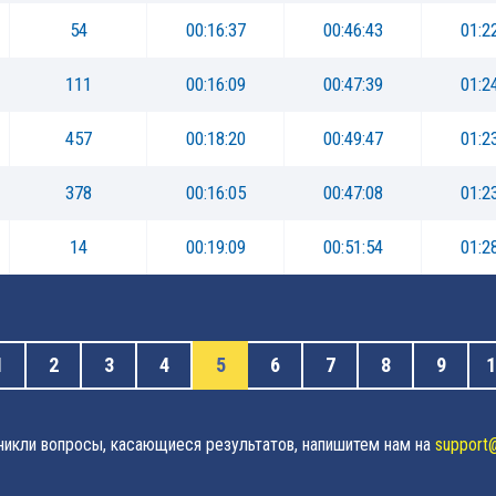
54
00:16:37
00:46:43
01:2
111
00:16:09
00:47:39
01:2
457
00:18:20
00:49:47
01:2
378
00:16:05
00:47:08
01:2
14
00:19:09
00:51:54
01:2
1
2
3
4
5
6
7
8
9
1
зникли вопросы, касающиеся результатов, напишитем нам на
support