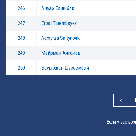
246
Ануар Елшибек
247
Erbol Tatembayev
248
Aqmyrza Saltynbek
249
Мейрман Аяганов
250
Бауыржан Дуйсембай
<
Если у вас во