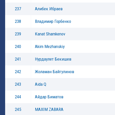
237
Алибек Ибраев
238
Владимир Горбенко
239
Kanat Shamkenov
240
Akim Mezhanskiy
241
Нурдаулет Бекишев
242
Жоламан Байгулинов
243
Aida Q
244
Айдар Биматов
245
MAXIM ZABARA