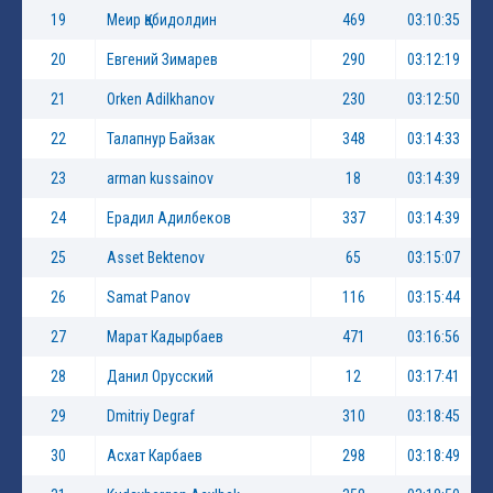
19
Меир Қабидолдин
469
03:10:35
20
Евгений Зимарев
290
03:12:19
21
Orken Adilkhanov
230
03:12:50
22
Талапнур Байзак
348
03:14:33
23
arman kussainov
18
03:14:39
24
Ерадил Адилбеков
337
03:14:39
25
Asset Bektenov
65
03:15:07
26
Samat Panov
116
03:15:44
27
Марат Кадырбаев
471
03:16:56
28
Данил Орусский
12
03:17:41
29
Dmitriy Degraf
310
03:18:45
30
Асхат Карбаев
298
03:18:49