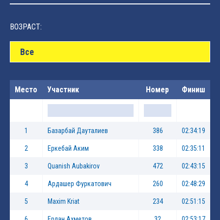
ВОЗРАСТ:
Все
Место
Участник
Номер
Финиш
1
Базарбай Дауталиев
386
02:34:19
2
Еркебай Аким
338
02:35:11
3
Quanish Aubakirov
472
02:43:15
4
Ардашер Фуркатович
260
02:48:29
5
Maxim Kriat
234
02:51:15
6
Ерлан Ахметов
32
02:53:17