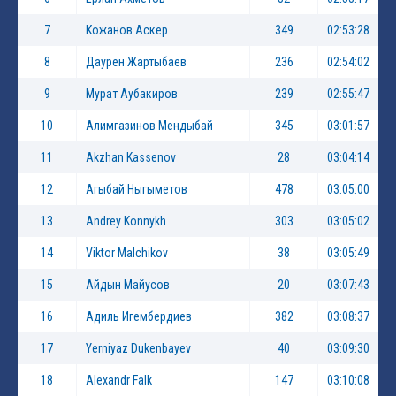
7
Кожанов Аскер
349
02:53:28
8
Даурен Жартыбаев
236
02:54:02
9
Мурат Аубакиров
239
02:55:47
10
Алимгазинов Мендыбай
345
03:01:57
11
Akzhan Kassenov
28
03:04:14
12
Агыбай Ныгыметов
478
03:05:00
13
Andrey Konnykh
303
03:05:02
14
Viktor Malchikov
38
03:05:49
15
Айдын Майусов
20
03:07:43
16
Адиль Игембердиев
382
03:08:37
17
Yerniyaz Dukenbayev
40
03:09:30
18
Alexandr Falk
147
03:10:08