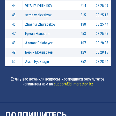
44
VITALIY ZHITNIKOV
214
03:25:09
45
sergazy elevsizov
315
03:25:16
46
Zhasnur Zhurabekov
138
03:25:44
47
Ержан Жапаров
453
03:25:45
48
Azamat Dalabayev
107
03:28:05
49
Берик Молдабаев
129
03:28:15
50
Аман Нуркелди
352
03:28:44
Если у вас возникли вопросы, касающиеся результатов,
напишитем нам на
support@bi-marathon.kz
ПОДПИШИТЕСЬ,