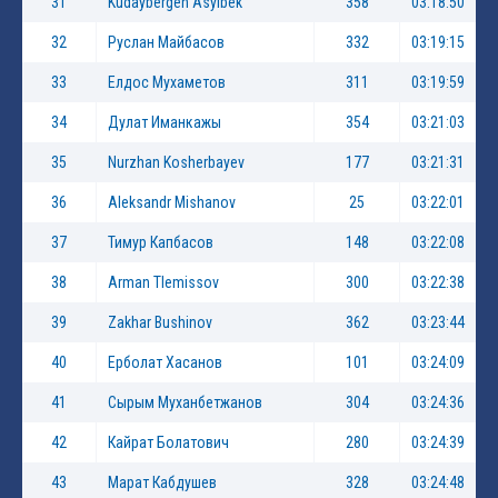
31
Kudaybergen Asylbek
358
03:18:50
32
Руслан Майбасов
332
03:19:15
33
Елдос Мухаметов
311
03:19:59
34
Дулат Иманкажы
354
03:21:03
35
Nurzhan Kosherbayev
177
03:21:31
36
Aleksandr Mishanov
25
03:22:01
37
Тимур Капбасов
148
03:22:08
38
Arman Tlemissov
300
03:22:38
39
Zakhar Bushinov
362
03:23:44
40
Ерболат Хасанов
101
03:24:09
41
Сырым Муханбетжанов
304
03:24:36
42
Кайрат Болатович
280
03:24:39
43
Марат Кабдушев
328
03:24:48