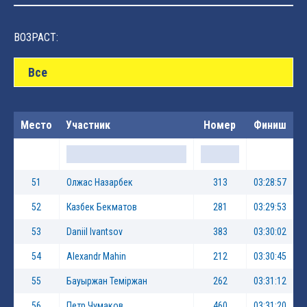
ВОЗРАСТ:
Все
Место
Участник
Номер
Финиш
51
Олжас Назарбек
313
03:28:57
52
Казбек Бекматов
281
03:29:53
53
Daniil Ivantsov
383
03:30:02
54
Alexandr Mahin
212
03:30:45
55
Бауыржан Темiржан
262
03:31:12
56
Петр Чумаков
460
03:31:20