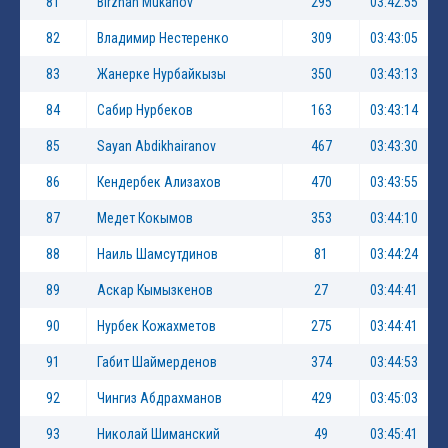
81
Birzhan Mukanov
295
03:42:55
82
Владимир Нестеренко
309
03:43:05
83
Жанерке Нурбайкызы
350
03:43:13
84
Сабир Нурбеков
163
03:43:14
85
Sayan Abdikhairanov
467
03:43:30
86
Кендербек Ализахов
470
03:43:55
87
Медет Кокымов
353
03:44:10
88
Наиль Шамсутдинов
81
03:44:24
89
Аскар Кымызкенов
27
03:44:41
90
Нурбек Кожахметов
275
03:44:41
91
Габит Шаймерденов
374
03:44:53
92
Чингиз Абдрахманов
429
03:45:03
93
Николай Шиманский
49
03:45:41