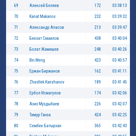
69
Алексей Беляев
172
03:38:13
70
Kanat Makanov
232
03:39:32
71
Александр Апасов
213
03:39:47
72
Бекзат Смаилов
438
03:40:04
73
Болат Жамишев
248
03:40:26
74
Bin Meng
423
03:40:57
75
Ержан Биржанов
162
03:41:11
76
Zhastlek Kairzhanov
189
03:41:45
77
Ербол Исмагулов
174
03:42:06
78
Азиз Муздыбаев
226
03:42:07
79
Тимур Ганза
424
03:42:25
80
Сембек Батырхан
365
03:42:43