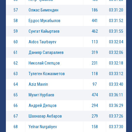
57
Олжас Бимендин
186
03:31:20
58
Ердос Мукабылов
441
03:31:52
59
Сунгат Кайыртаев
462
03:31:55
60
Aidos Taurbayev
113
03:32:04
61
Данияр Сапаралиев
319
03:32:06
62
Николай Слепцов
231
03:32:18
63
Тулеген Кожахметов
118
03:33:12
64
Aziz Mavrin
97
03:33:40
65
Мухит Нурбаев
474
03:36:11
66
Андрей Депцов
294
03:36:29
67
Шахназар Акбаров
279
03:37:26
68
Yelnar Nurgaliyev
158
03:37:30