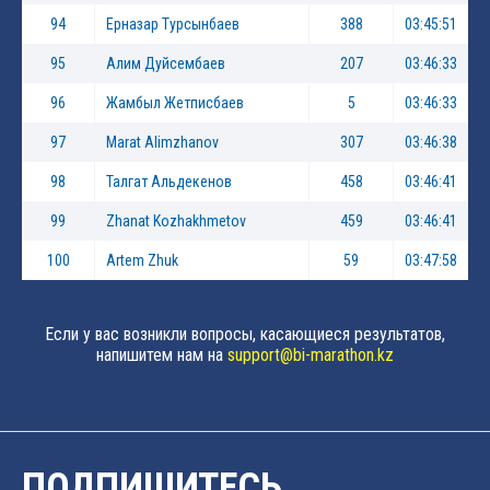
94
Ерназар Турсынбаев
388
03:45:51
95
Алим Дуйсембаев
207
03:46:33
96
Жамбыл Жетписбаев
5
03:46:33
97
Marat Alimzhanov
307
03:46:38
98
Талгат Альдекенов
458
03:46:41
99
Zhanat Kozhakhmetov
459
03:46:41
100
Artem Zhuk
59
03:47:58
Если у вас возникли вопросы, касающиеся результатов,
напишитем нам на
support@bi-marathon.kz
ПОДПИШИТЕСЬ,