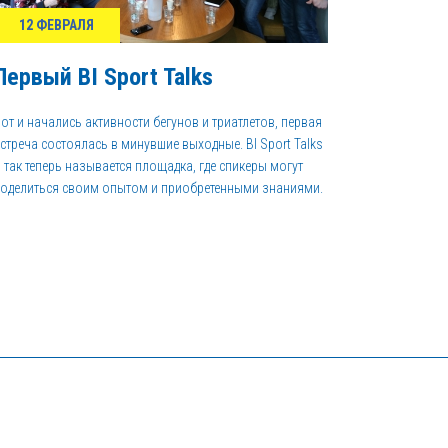
12 ФЕВРАЛЯ
Первый BI Sport Talks
от и начались активности бегунов и триатлетов, первая
стреча состоялась в минувшие выходные. BI Sport Talks
 так теперь называется площадка, где спикеры могут
оделиться своим опытом и приобретенными знаниями.