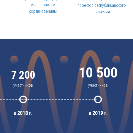
марафонским
проектов республиканского
соревнованиям
значения
10 500
7 200
участников
участников
в 2018 г.
в 2019 г.