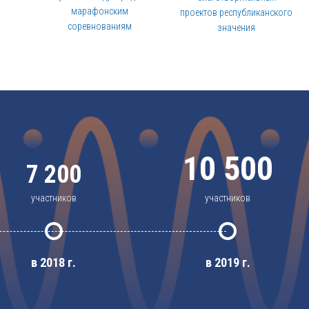
марафонским
проектов республиканского
соревнованиям
значения
10 500
7 200
участников
участников
в 2018 г.
в 2019 г.