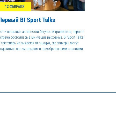
12 ФЕВРАЛЯ
Первый BI Sport Talks
от и начались активности бегунов и триатлетов, первая
стреча состоялась в минувшие выходные. BI Sport Talks
 так теперь называется площадка, где спикеры могут
оделиться своим опытом и приобретенными знаниями.